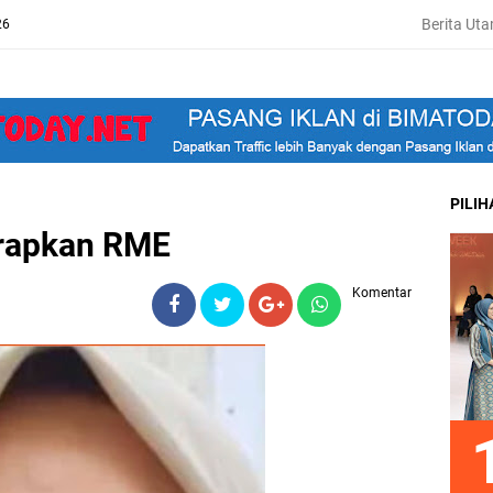
Berita Ut
26
PILI
erapkan RME
Komentar