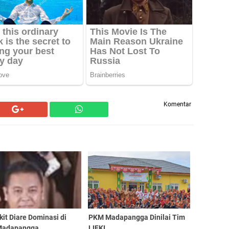
Komentar
it Diare Dominasi di
PKM Madapangga Dinilai Tim
Madapangga
LIFKI