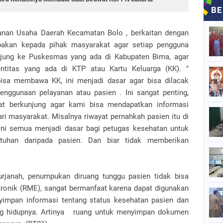
anan Usaha Daerah Kecamatan Bolo , berkaitan dengan
apakan kepada pihak masyarakat agar setiap pengguna
njung ke Puskesmas yang ada di Kabupaten Bima, agar
titas yang ada di KTP atau Kartu Keluarga (KK). "
isa membawa KK, ini menjadi dasar agar bisa dilacak
nggunaan pelayanan atau pasien . Ini sangat penting,
at berkunjung agar kami bisa mendapatkan informasi
i masyarakat. Misalnya riwayat pernahkah pasien itu di
Ini semua menjadi dasar bagi petugas kesehatan untuk
tuhan daripada pasien. Dan biar tidak memberikan
rjanah, penumpukan diruang tunggu pasien tidak bisa
ktronik (RME), sangat bermanfaat karena dapat digunakan
yimpan informasi tentang status kesehatan pasien dan
ng hidupnya. Artinya ruang untuk menyimpan dokumen