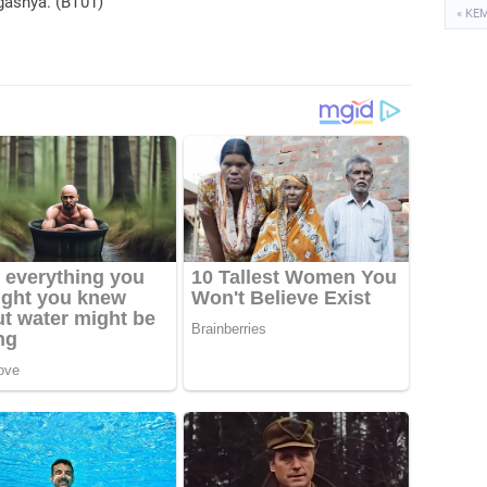
gasnya. (BT01)
« KE