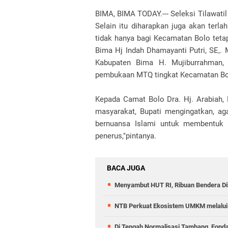
BIMA, BIMA TODAY.--- Seleksi Tilawati
Selain itu diharapkan juga akan terla
tidak hanya bagi Kecamatan Bolo tetap
Bima Hj Indah Dhamayanti Putri, SE,.
Kabupaten Bima H. Mujiburrahman,
pembukaan MTQ tingkat Kecamatan Bolo
Kepada Camat Bolo Dra. Hj. Arabiah,
masyarakat, Bupati mengingatkan, ag
bernuansa Islami untuk membentuk k
penerus,"pintanya.
BACA JUGA
Menyambut HUT RI, Ribuan Bendera D
NTB Perkuat Ekosistem UMKM melalui 
Di Tengah Normalisasi Tambang, Fond