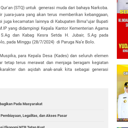
l Qur'an (STQ) untuk generasi muda dari bahaya Narkoba.
hir juara-juara yang akan terus memberikan kebanggaan,
i juga kecamatan lainnya di Kabupaten Bima"ujar Bupati
 M.IP yang didampingi Kepala Kantor Kementerian Agama
 S.Ag dan Kabag Kesra Setda H. Jubair, S.Ag pada
, pada Minggu (28/7/2024) di Paruga Na’e Bolo.
 Muspika, para Kepala Desa (Kades) dan seluruh elemen
ar tetap terus merawat dan menjaga beragam kegiatan
arakter dan aqidah anak-anak kita sebagai generasi
ibagikan Pada Masyarakat
Pembiayaan, Legalitas, dan Akses Pasar
asi Ekonomi NTB Tetap Kuat