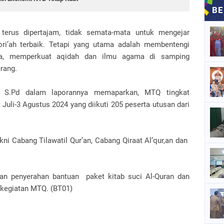
erus dipertajam, tidak semata-mata untuk mengejar
i’ah terbaik. Tetapi yang utama adalah membentengi
ba, memperkuat aqidah dan ilmu agama di samping
rang.
, S.Pd dalam laporannya memaparkan, MTQ tingkat
uli-3 Agustus 2024 yang diikuti 205 peserta utusan dari
ni Cabang Tilawatil Qur’an, Cabang Qiraat Al’qur,an dan
 penyerahan bantuan paket kitab suci Al-Quran dan
k kegiatan MTQ. (BT01)