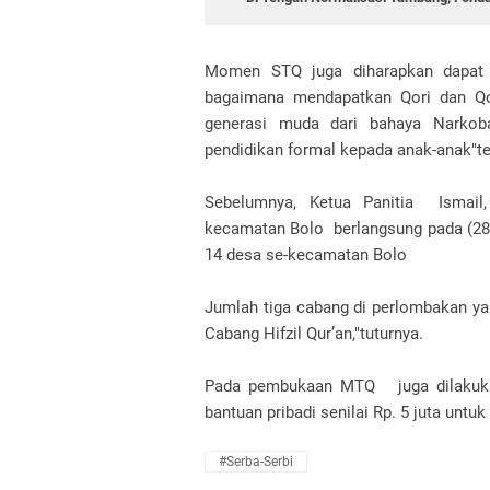
Momen STQ juga diharapkan dapat t
bagaimana mendapatkan Qori dan Qor
generasi muda dari bahaya Narko
pendidikan formal kepada anak-anak"te
Sebelumnya, Ketua Panitia Ismail
kecamatan Bolo berlangsung pada (28 J
14 desa se-kecamatan Bolo
Jumlah tiga cabang di perlombakan yak
Cabang Hifzil Qur’an,"tuturnya.
Pada pembukaan MTQ juga dilakukan
bantuan pribadi senilai Rp. 5 juta untu
#Serba-Serbi