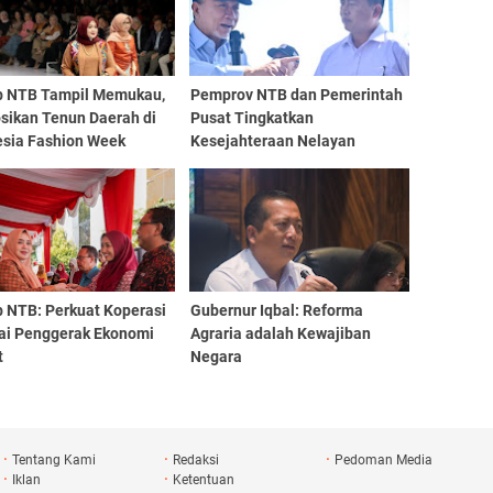
 NTB Tampil Memukau,
Pemprov NTB dan Pemerintah
sikan Tenun Daerah di
Pusat Tingkatkan
esia Fashion Week
Kesejahteraan Nelayan
 NTB: Perkuat Koperasi
Gubernur Iqbal: Reforma
ai Penggerak Ekonomi
Agraria adalah Kewajiban
t
Negara
Tentang Kami
Redaksi
Pedoman Media
Iklan
Ketentuan