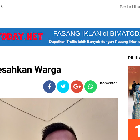
Berita Ut
26
PILI
esahkan Warga
Komentar