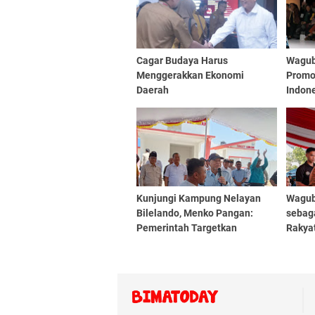
Cagar Budaya Harus
Wagub
Menggerakkan Ekonomi
Promo
Daerah
Indon
Kunjungi Kampung Nelayan
Wagub
Bilelando, Menko Pangan:
sebag
Pemerintah Targetkan
Rakya
Kenaikan Nilai Tukar Nelayan