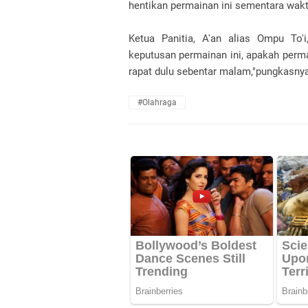
hentikan permainan ini sementara wakt
Ketua Panitia, A'an alias Ompu To'
keputusan permainan ini, apakah perma
rapat dulu sebentar malam,"pungkasny
#Olahraga