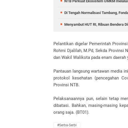
NTB Perkuat Ekosistem UMKM melalui 
Di Tengah Normalisasi Tambang, Fond
Menyambut HUT RI, Ribuan Bendera D
Pelantikan digelar Pemerintah Provinsi 
Rohmi Djalilah, M.Pd, Sekda Provinsi 
dan Wakil Walikota pada enam daerah y
Pantauan langsung wartawan media ini,
protokol kesehatan (pencegahan Cov
Provinsi NTB.
Pelaksanaannya pun, selain tetap me
dibatasi. Bahkan, masing-masing kepa
orang saja. (BT01).
#Serba-Serbi