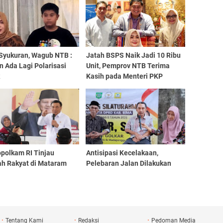
 Syukuran, Wagub NTB :
Jatah BSPS Naik Jadi 10 Ribu
 Ada Lagi Polarisasi
Unit, Pemprov NTB Terima
k
Kasih pada Menteri PKP
polkam RI Tinjau
Antisipasi Kecelakaan,
ah Rakyat di Mataram
Pelebaran Jalan Dilakukan
Tentang Kami
Redaksi
Pedoman Media