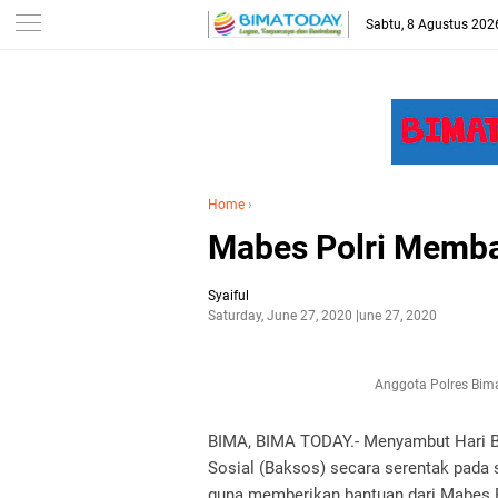
-->
Sabtu, 8 Agustus 202
Home
›
Mabes Polri Memb
Syaiful
Saturday, June 27, 2020
June 27, 2020
Anggota Polres Bim
BIMA, BIMA TODAY.- Menyambut Hari B
Sosial (Baksos) secara serentak pada 
guna memberikan bantuan dari Mabes P