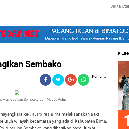
Berita Ut
6
PILI
agikan Sembako
Komentar
a, Membagikan Sembako Dari Mabes Polri.
hayangkara ke-74 , Polres Bima melaksanakan Bakti
seluruh wilayah kecamatan yang ada di Kabupaten Bima,
olri berupa Sembako yang dibagikan pada Jum'at