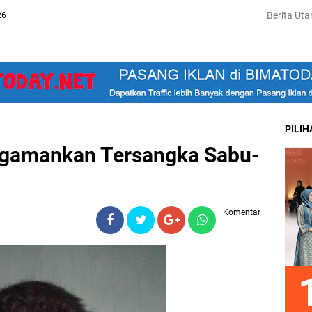
Berita Ut
26
PILI
engamankan Tersangka Sabu-
Komentar