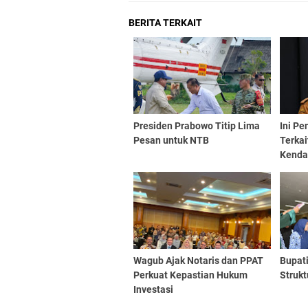
BERITA TERKAIT
Presiden Prabowo Titip Lima
Ini P
Pesan untuk NTB
Terka
Kendar
Wagub Ajak Notaris dan PPAT
Bupati
Perkuat Kepastian Hukum
Strukt
Investasi