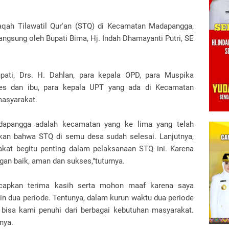
qah Tilawatil Qur'an (STQ) di Kecamatan Madapangga,
angsung oleh Bupati Bima, Hj. Indah Dhamayanti Putri, SE
pati, Drs. H. Dahlan, para kepala OPD, para Muspika
s dan ibu, para kepala UPT yang ada di Kecamatan
asyarakat.
apangga adalah kecamatan yang ke lima yang telah
an bahwa STQ di semu desa sudah selesai. Lanjutnya,
at begitu penting dalam pelaksanaan STQ ini. Karena
gan baik, aman dan sukses,"tuturnya.
capkan terima kasih serta mohon maaf karena saya
n dua periode. Tentunya, dalam kurun waktu dua periode
 bisa kami penuhi dari berbagai kebutuhan masyarakat.
nya.