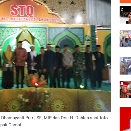
h Dhamayanti Putri, SE, MIP dan Drs..H. Dahlan saat foto
 pak Camat.