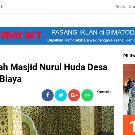
Berita Ut
26
PILI
h Masjid Nurul Huda Desa
Biaya
Komentar