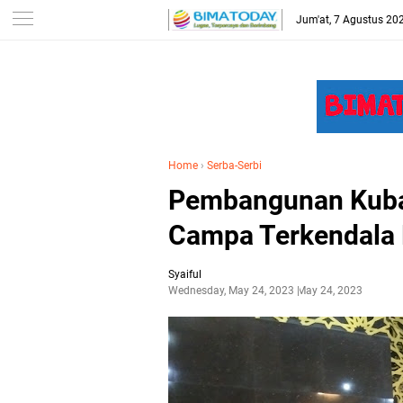
-->
Jum'at, 7 Agustus 20
Home
›
Serba-Serbi
Pembangunan Kuba
Campa Terkendala 
Syaiful
Wednesday, May 24, 2023
May 24, 2023