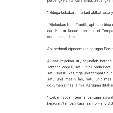
perbengkelan di Kota Bima. Sedangkan L
‘’Diduga kebakaran terjadi akibat, adany
Dijelaskan Kasi Trantib, api baru bis
dari Kantor Kecamatan, tiba di Tempa
setelah kejadian.
Api berhasil dipadamkan petugas Pema
Akibat kejadian itu, sejumlah baran
Yamaha Vega R, satu unit Honda Beat, 
satu unit Kulkas, tiga unit tempat tidu
satu unit mesin las, satu unit mes
dokumen Dinas lainya. Kerugian ditaksi
‘’Korban sudah terima bantuan sosia
kejadian,’’tambah Kasi Trantib Hafid S