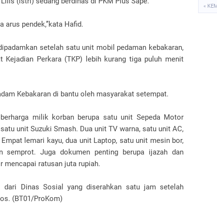
ilis (istri) sedang berdinas di PKM Plus Sape.
« KE
a arus pendek,’’kata Hafid.
a dipadamkan setelah satu unit mobil pedaman kebakaran,
t Kejadian Perkara (TKP) lebih kurang tiga puluh menit
dam Kebakaran di bantu oleh masyarakat setempat.
g berharga milik korban berupa satu unit Sepeda Motor
satu unit Suzuki Smash. Dua unit TV warna, satu unit AC,
r. Empat lemari kayu, dua unit Laptop, satu unit mesin bor,
in semprot. Juga dokumen penting berupa ijazah dan
r mencapai ratusan juta rupiah.
l dari Dinas Sosial yang diserahkan satu jam setelah
.Sos. (BT01/ProKom)