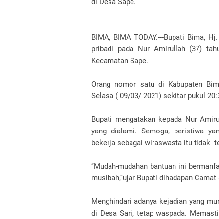
di Desa Sape.
BIMA, BIMA TODAY.---Bupati Bima, Hj
pribadi pada Nur Amirullah (37) t
Kecamatan Sape.
Orang nomor satu di Kabupaten Bima
Selasa ( 09/03/ 2021) sekitar pukul 20
Bupati mengatakan kepada Nur Amirul
yang dialami. Semoga, peristiwa y
bekerja sebagai wiraswasta itu tidak t
‘’Mudah-mudahan bantuan ini bermanf
musibah,’’ujar Bupati dihadapan Camat 
Menghindari adanya kejadian yang mun
di Desa Sari, tetap waspada. Memas