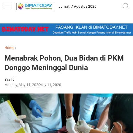
-->
Jum'at, 7 Agustus 2026
Home
›
Menabrak Pohon, Dua Bidan di PKM
Donggo Meninggal Dunia
Syaiful
Monday, May 11, 2020
May 11, 2020